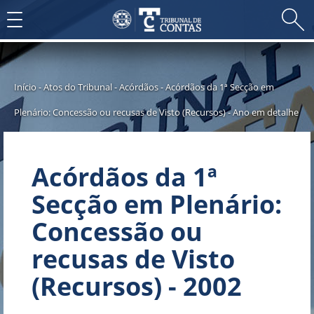
Toggle
navigation
Início
-
Atos do Tribunal
-
Acórdãos
-
Acórdãos da 1ª Secção em
Plenário: Concessão ou recusas de Visto (Recursos)
-
Ano em detalhe
Acórdãos da 1ª
Secção em Plenário:
Concessão ou
recusas de Visto
(Recursos) - 2002