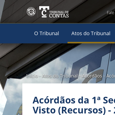
Fale
O Tribunal
Atos do Tribunal
Início
-
Atos do Tribunal
-
Acórdãos
-
Acó
Acórdãos da 1ª Se
Visto (Recursos) -