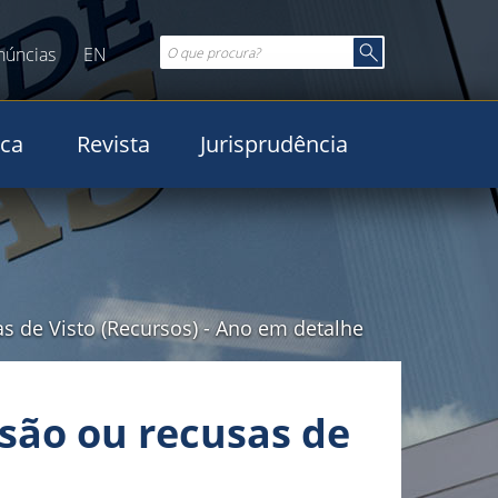
núncias
EN
ica
Revista
Jurisprudência
s de Visto (Recursos)
-
Ano em detalhe
são ou recusas de