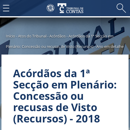
Toggle
navigation
Início
-
Atos do Tribunal
-
Acórdãos
-
Acórdãos da 1ª Secção em
Plenário: Concessão ou recusas de Visto (Recursos)
-
Ano em detalhe
Acórdãos da 1ª
Secção em Plenário:
Concessão ou
recusas de Visto
(Recursos) - 2018