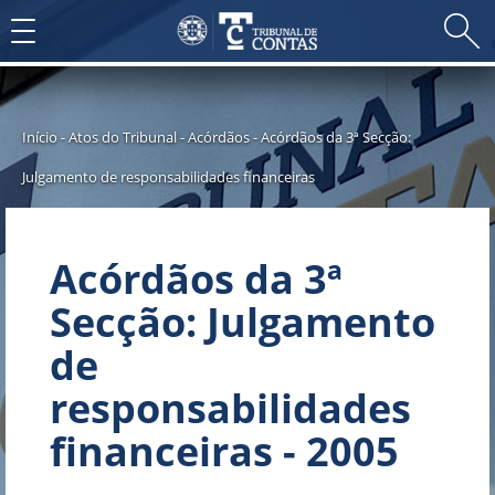
Toggle
navigation
Início
-
Atos do Tribunal
-
Acórdãos
-
Acórdãos da 3ª Secção:
Julgamento de responsabilidades financeiras
Acórdãos da 3ª
Secção: Julgamento
de
responsabilidades
financeiras - 2005