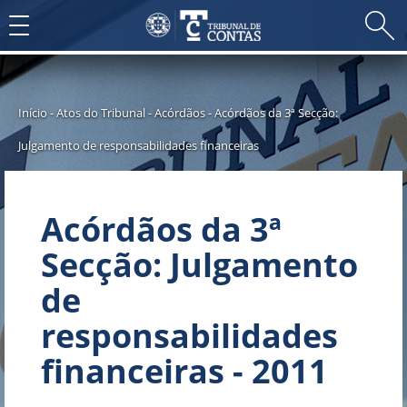
Toggle
navigation
Início
-
Atos do Tribunal
-
Acórdãos
-
Acórdãos da 3ª Secção:
Julgamento de responsabilidades financeiras
Acórdãos da 3ª
Secção: Julgamento
de
responsabilidades
financeiras - 2011