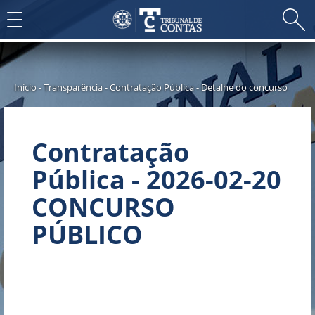
Toggle
navigation
Início
-
Transparência
-
Contratação Pública
-
Detalhe do concurso
Contratação
Pública - 2026-02-20
CONCURSO
PÚBLICO