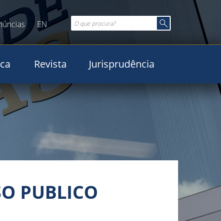
núncias
EN
ica
Revista
Jurisprudência
RSO PUBLICO