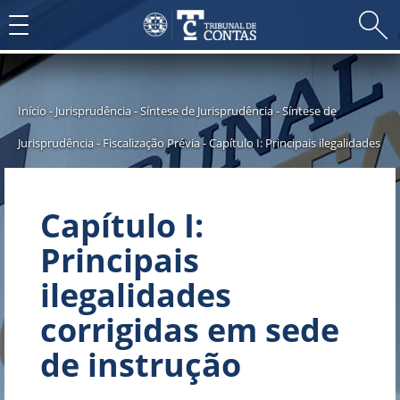
Toggle
navigation
Início
-
Jurisprudência
-
Síntese de Jurisprudência
-
Síntese de
Jurisprudência - Fiscalização Prévia
-
Capítulo I: Principais ilegalidades
Capítulo I:
Principais
ilegalidades
corrigidas em sede
de instrução