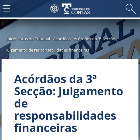
Toggle
navigation
Início
-
Atos do Tribunal
-
Acórdãos
-
Acórdãos da 3ª Secção:
Julgamento de responsabilidades financeiras
Acórdãos da 3ª
Secção: Julgamento
de
responsabilidades
financeiras