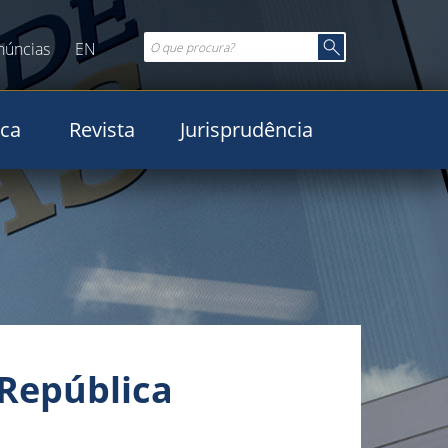
núncias
EN
ica
Revista
Jurisprudência
 República