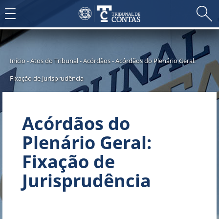
Toggle
navigation
Início
-
Atos do Tribunal
-
Acórdãos
-
Acórdãos do Plenário Geral:
Fixação de Jurisprudência
Acórdãos do
Plenário Geral:
Fixação de
Jurisprudência