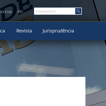
núncias
EN
ica
Revista
Jurisprudência