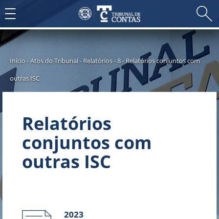
Toggle
navigation
Início
-
Atos do Tribunal
-
Relatórios
-
8 - Relatórios conjuntos com
outras ISC
Relatórios
conjuntos com
outras ISC
2023