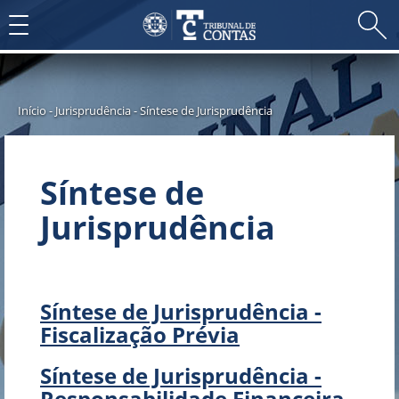
Toggle
navigation
Início
-
Jurisprudência
-
Síntese de Jurisprudência
Síntese de
Jurisprudência
Síntese de Jurisprudência -
Fiscalização Prévia
Síntese de Jurisprudência -
Responsabilidade Financeira​