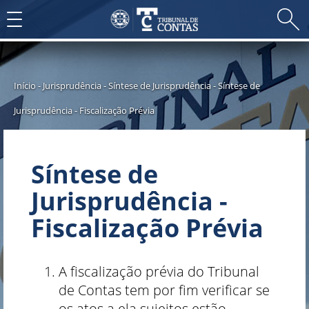
Toggle
navigation
Início
-
Jurisprudência
-
Síntese de Jurisprudência
-
Síntese de
Jurisprudência - Fiscalização Prévia
Síntese de
Jurisprudência -
Fiscalização Prévia
​A fiscalização prévia do Tribunal
de Contas tem por fim verificar se
os atos a ela sujeitos estão