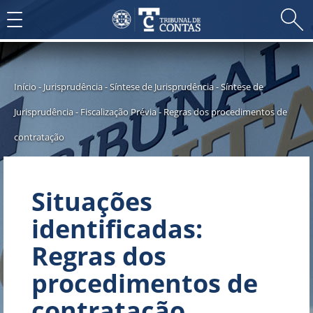
Toggle
navigation
Início
-
Jurisprudência
-
Síntese de Jurisprudência
-
Síntese de
Jurisprudência - Fiscalização Prévia
-
Regras dos procedimentos de
contratação
Situações
identificadas:
Regras dos
procedimentos de
contratação