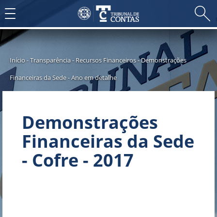
Toggle
navigation
Início
-
Transparência
-
Recursos Financeiros
-
Demonstrações
Financeiras da Sede
-
Ano em detalhe
Demonstrações
Financeiras da Sede
- Cofre - 2017