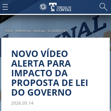
Toggle
navigation
Início
-
Referência
-
Notícias
-
N-20260514-1
NOVO VÍDEO
ALERTA PARA
IMPACTO DA
PROPOSTA DE LEI
DO GOVERNO
2026.05.14