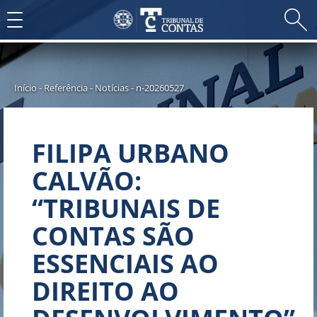
Toggle
navigation
Início
-
Referência
-
Notícias
-
n-20260527
FILIPA URBANO
CALVÃO:
“TRIBUNAIS DE
CONTAS SÃO
ESSENCIAIS AO
DIREITO AO