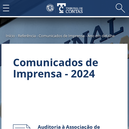
Toggle
navigation
Início
-
Referência
-
Comunicados de Imprensa
-
Ano em detalhe
Comunicados de
Imprensa - 2024
Auditoria à Associação de