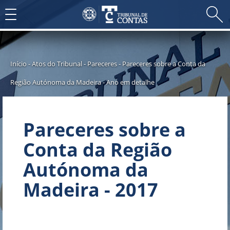
Toggle
navigation
Início
-
Atos do Tribunal
-
Pareceres
-
Pareceres sobre a Conta da
Região Autónoma da Madeira
-
Ano em detalhe
Pareceres sobre a
Conta da Região
Autónoma da
Madeira - 2017