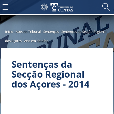
Toggle
navigation
Início
-
Atos do Tribunal
-
Sentenças
-
Sentenças da Secção Regional
dos Açores
-
Ano em detalhe
Sentenças da
Secção Regional
dos Açores - 2014