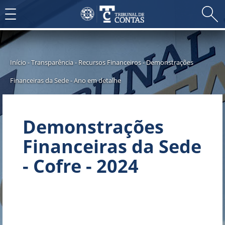
Toggle
navigation
Início
-
Transparência
-
Recursos Financeiros
-
Demonstrações
Financeiras da Sede
-
Ano em detalhe
Demonstrações
Financeiras da Sede
- Cofre - 2024