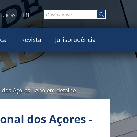
núncias
EN
ica
Revista
Jurisprudência
 dos Açores
-
Ano em detalhe
onal dos Açores -