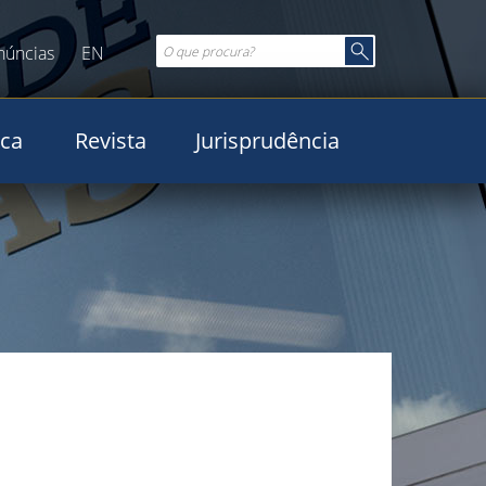
núncias
EN
ica
Revista
Jurisprudência