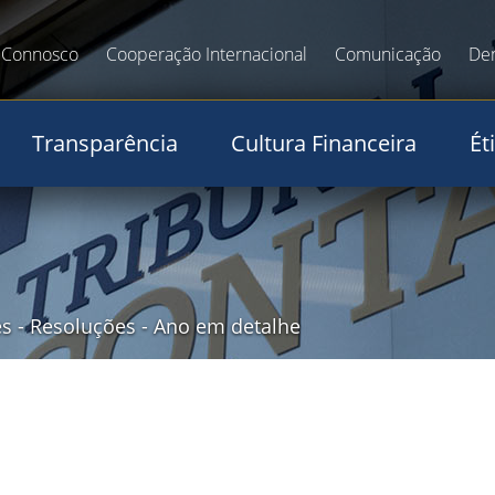
 Connosco
Cooperação Internacional
Comunicação
De
Transparência
Cultura Financeira
Ét
es
-
Resoluções
-
Ano em detalhe