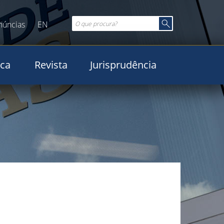
núncias
EN
ica
Revista
Jurisprudência