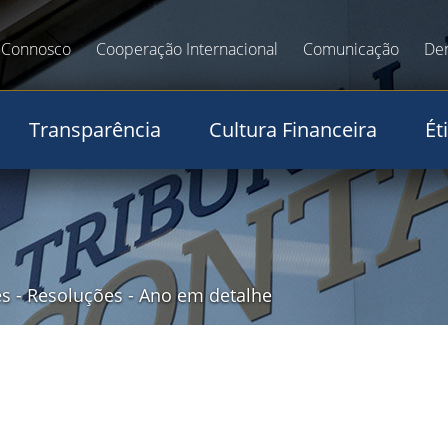
 Connosco
Cooperação Internacional
Comunicação
De
Transparência
Cultura Financeira
Ét
es
-
Resoluções
-
Ano em detalhe