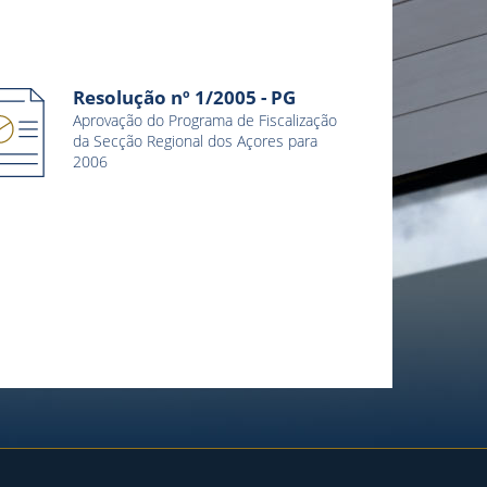
Resolução nº 1/2005 - PG
Aprovação do Programa de Fiscalização
da Secção Regional dos Açores para
2006