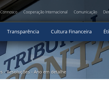
 Connosco
Cooperação Internacional
Comunicação
De
Transparência
Cultura Financeira
Ét
es
-
Resoluções
-
Ano em detalhe