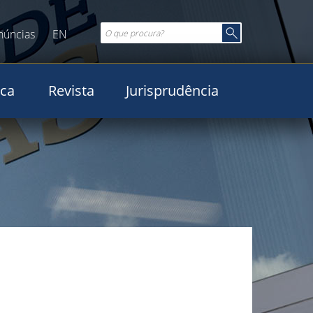
núncias
EN
ica
Revista
Jurisprudência