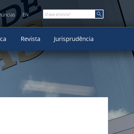
núncias
EN
ica
Revista
Jurisprudência