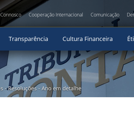
 Connosco
Cooperação Internacional
Comunicação
De
Transparência
Cultura Financeira
Ét
es
-
Resoluções
-
Ano em detalhe