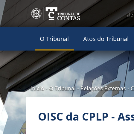
Fale
O Tribunal
Atos do Tribunal
Início
-
O Tribunal
-
Relações Externas
-
O
OISC da CPLP - As