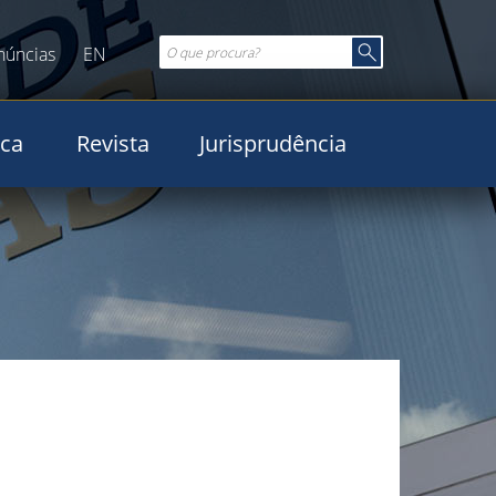
núncias
EN
ica
Revista
Jurisprudência