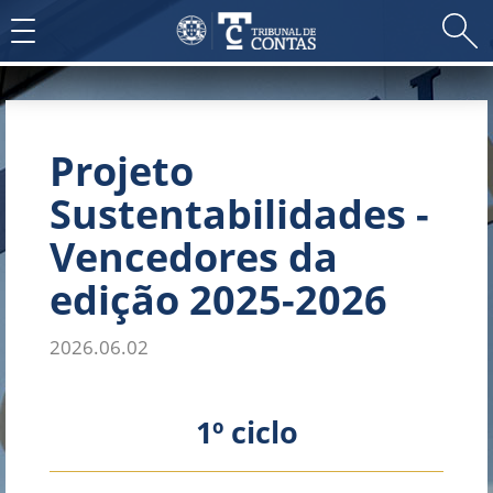
Toggle
navigation
Projeto
Sustentabilidades -
Vencedores da
edição 2025-2026
2026.06.02
​​​​1º ci​​​​clo​