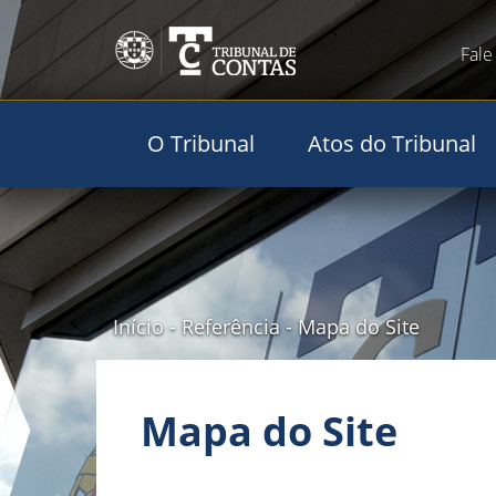
Fale
O Tribunal
Atos do Tribunal
Início
-
Referência
-
Mapa do Site
Mapa do Site