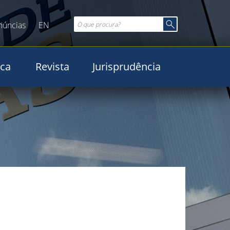
núncias
EN
ica
Revista
Jurisprudência