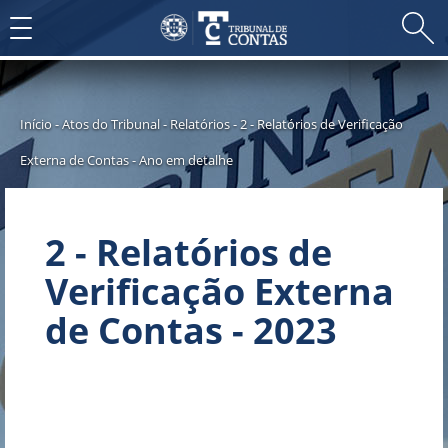
Toggle
navigation
Início
-
Atos do Tribunal
-
Relatórios
-
2 - Relatórios de Verificação
Externa de Contas
-
Ano em detalhe
2 - Relatórios de
Verificação Externa
de Contas - 2023