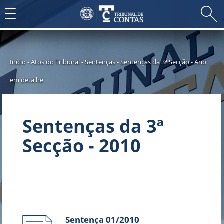
Toggle
navigation
Início
-
Atos do Tribunal
-
Sentenças
-
Sentenças da 3ª Secção
-
Ano
em detalhe
Sentenças da 3ª
Secção - 2010
Sentença 01/2010