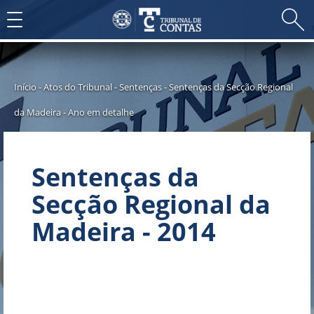
Toggle
navigation
Início
-
Atos do Tribunal
-
Sentenças
-
Sentenças da Secção Regional
da Madeira
-
Ano em detalhe
Sentenças da
Secção Regional da
Madeira - 2014