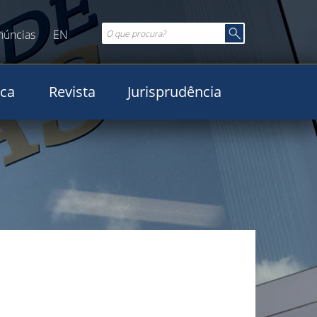
núncias
EN
ica
Revista
Jurisprudência