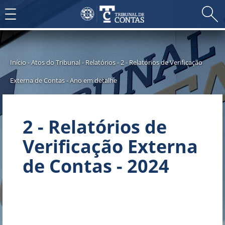
Toggle
navigation
Início
-
Atos do Tribunal
-
Relatórios
-
2 - Relatórios de Verificação
Externa de Contas
-
Ano em detalhe
2 - Relatórios de
Verificação Externa
de Contas - 2024