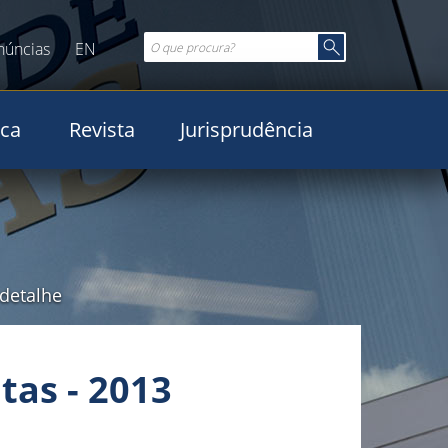
núncias
EN
ica
Revista
Jurisprudência
detalhe
tas - 2013