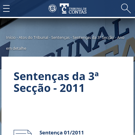
Toggle
navigation
Início
-
Atos do Tribunal
-
Sentenças
-
Sentenças da 3ª Secção
-
Ano
em detalhe
Sentenças da 3ª
Secção - 2011
Sentença 01/2011