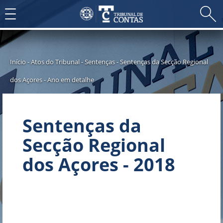
Toggle
navigation
Início
-
Atos do Tribunal
-
Sentenças
-
Sentenças da Secção Regional
dos Açores
-
Ano em detalhe
Sentenças da
Secção Regional
dos Açores - 2018