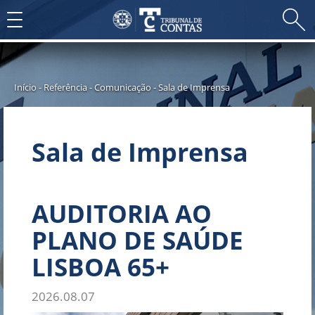
Toggle
navigation
Início
-
Referência
-
Comunicação
-
Sala de Imprensa
Sala de Imprensa
AUDITORIA AO
PLANO DE SAÚDE
LISBOA 65+
2026.08.07