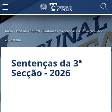
Toggle
navigation
Início
-
Atos do Tribunal
-
Sentenças
-
Sentenças da 3ª Secção
-
Ano
em detalhe
Sentenças da 3ª
Secção - 2026