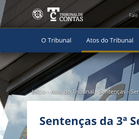
Fale
O Tribunal
Atos do Tribunal
Início
-
Atos do Tribunal
-
Sentenças
-
Sen
Sentenças da 3ª S