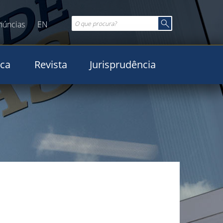
núncias
EN
ica
Revista
Jurisprudência