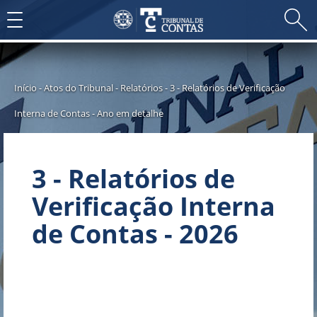
Toggle
navigation
Início
-
Atos do Tribunal
-
Relatórios
-
3 - Relatórios de Verificação
Interna de Contas
-
Ano em detalhe
3 - Relatórios de
Verificação Interna
de Contas - 2026