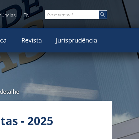
núncias
EN
ica
Revista
Jurisprudência
detalhe
tas - 2025